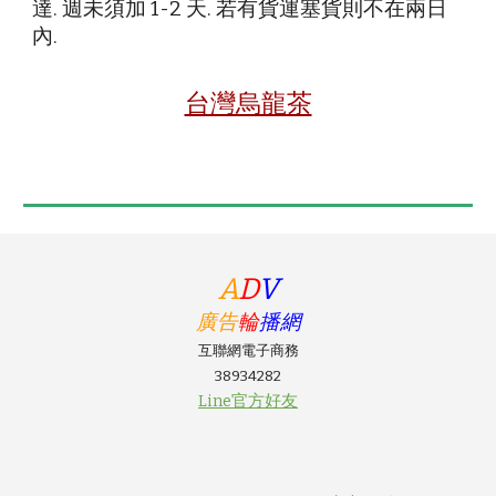
達. 週未須加 1-2 天. 若有貨運塞貨則不在兩日
內.
台灣烏龍茶
A
D
V
廣告
輪
播網
互聯網電子商務
38934282
Line官方好友